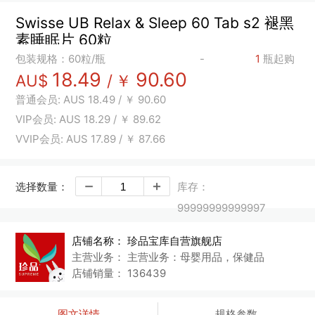
Swisse UB Relax & Sleep 60 Tab s2 褪黑
素睡眠片 60粒
包装规格：60粒/瓶
-
1
瓶起购
18.49
90.60
AU$
/
￥
普通会员:
AUS
18.49
/
￥
90.60
VIP会员:
AUS
18.29
/
￥
89.62
VVIP会员:
AUS
17.89
/
￥
87.66
选择数量：
库存：
99999999999997
店铺名称：
珍品宝库自营旗舰店
主营业务：
主营业务：母婴用品，保健品
店铺销量：
136439
图文详情
规格参数