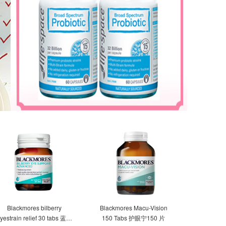
Blackmores bilberry
Blackmores Macu-Vision
yestrain relief 30 tabs 蓝莓
150 Tabs 护眼宁150 片