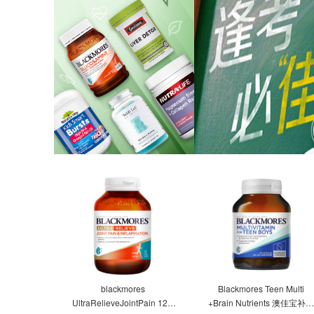
blackmores
Blackmores Teen Multi
UltraRelieveJointPain 120t
+Brain Nutrients 澳佳宝补脑