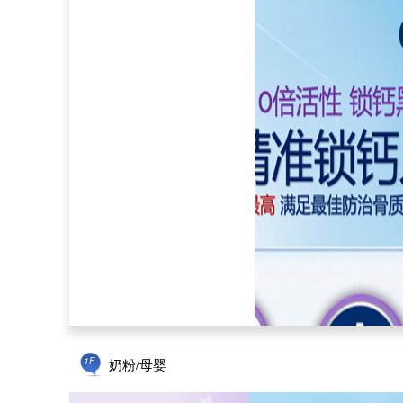
1F
奶粉/母婴