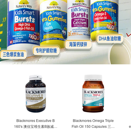
Blackmores Executive B
Blackmores Omega Triple
160's 澳佳宝维生素B族减压
Fish Oil 150 Capsules 三倍
e