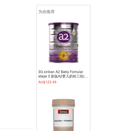
为你推荐
3G xinban A2 Baby Fomular
stage 3 新版A2婴儿奶粉三段(3
罐包邮)
AU$123.49