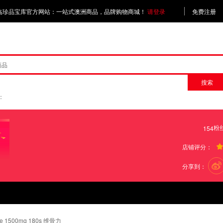
临珍品宝库官方网站：一站式澳洲商品，品牌购物商城！
请登录
免费注册
商品
搜索
：
粉
154
店铺评分：
分享到：
fate 1500mg 180s 维骨力