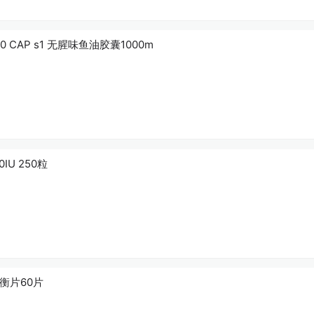
G 200 CAP s1 无腥味鱼油胶囊1000m
250s 维生素D 1000IU 250粒
期平衡片60片