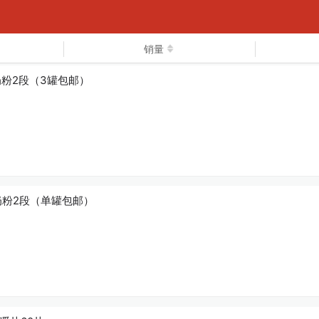
下拉可以刷新
销量
度水解奶粉2段（3罐包邮）
深度水解奶粉2段（单罐包邮）