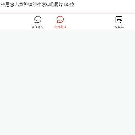
able 50s 佳思敏儿童补铁维生素C咀嚼片 50粒
munity 60Tabs佳思敏黑接骨木软糖60粒
起订量：
1
加入购物车
Nature's Way Protein For Growth Repair of Muscles 蛋白粉（香草味）