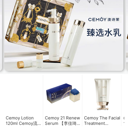
Cemoy Lotion
Cemoy 21 Renew
Cemoy The Facial
C