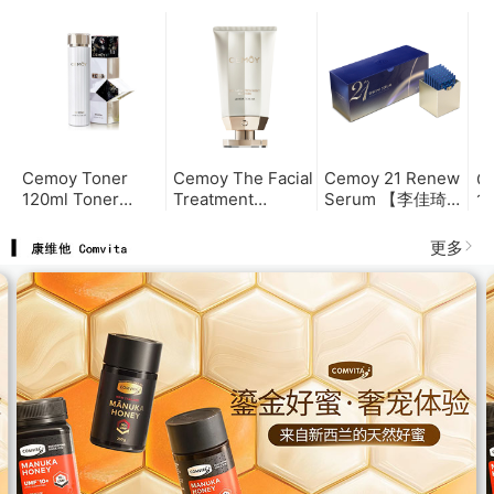
120ml Cemoy流金
Serum 【李佳琦推
Treatment
12
乳120ml
荐】21天精华液夜
Cleanser 100ml 安
C
间极光晚安精华
瓶洗面奶100ml
2ml*21包/盒
Cemoy Toner
Cemoy The Facial
Cemoy 21 Renew
Ce
120ml Toner
Treatment
Serum 【李佳琦推
120m
Cemoy流金水
Cleanser 100ml 安
荐】21天精华液夜
乳
瓶洗面奶100ml
间极光晚安精华
更多
2ml*21包/盒