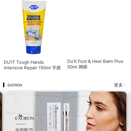
Du'It Foot & Heel Balm Plus
DU'IT Tough Hands
50ml 脚膜
Intensive Repair 150ml 手膜
更多