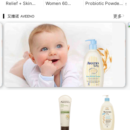
Relief + Skin
Women 60
Probiotic Powder
st
Rebalance
Capsules 女性益
for baby 60
3
30clifespace 净颜
生菌60粒（玻璃
Grams 婴儿益生菌
菌
更多
祛痘益生菌
瓶）
60g（玻璃瓶）