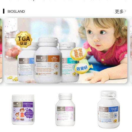
Shampoo&body
100g 绵羊油100g
鹋油100ml
1
Wash 500ml 婴幼
萄
更多
儿木瓜洗护二合一
4