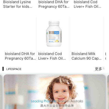
Bioisland Lysine
bioisland DHA for
bioisland Cod
Starter for kids
Pregnancy 60Tab
Liver+ Fish Oil
150g 婴幼儿黄金助
孕妇DHA60粒
90Tab 儿童鳕鱼油
长素1段
90粒
bioisland DHA for
bioisland Cod
Bioisland Milk
Bi
Pregnancy 60Tab
Liver+ Fish Oil
Calcium 90 Caps
C
孕妇DHA60粒
90Tab 儿童鳕鱼油
儿童乳钙90粒
乳
90粒
更多