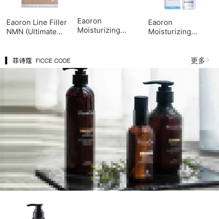
Eaoron
Eaoron Line Filler
Eaoron
Moisturizing
NMN (Ultimate
Moisturizing
Hyaluronic lotion
Botox Mask)肉毒
Hyaluronic Toner
120ml 新版润泽水
杆菌驻颜面膜5片
120ml 新版润泽水
光乳
光水
更多