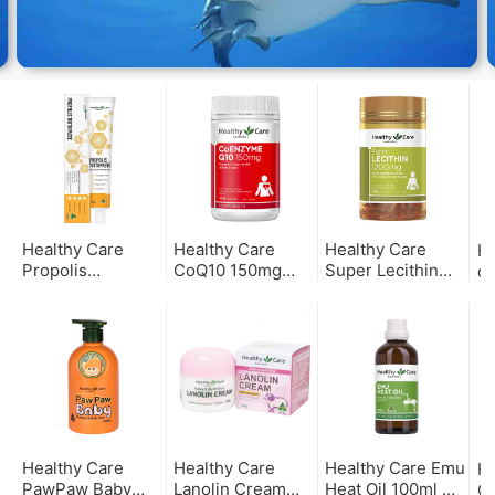
Healthy Care
Healthy Care
Healthy Care
He
Propolis
CoQ10 150mg
Super Lecithin
oi
Toothpaste 120g
(100c) 辅酶Q10
1200mg 100 Caps
深
蜂胶牙膏
100粒
卵磷脂100粒
Healthy Care
Healthy Care
Healthy Care Emu
He
PawPaw Baby
Lanolin Cream
Heat Oil 100ml 鸸
G