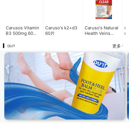
Carusos Vitamin
Caruso's k2+d3
Caruso's Natural
Ca
B3 500mg 60
60片
Health Veins
Cr
tablets 维生素 B3
Clear 60 tab 天然
T
60片
静脉曲张舒缓片 60
片
更多
片