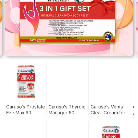
Caruso's Prostate
Caruso's Thyroid
Caruso's Venis
Ca
Eze Max 90
Manager 60
Clear Cream for
As
Capsules 卡卢索
Tablets 甲状腺片
healthy legs 静脉
c
前列康EZE MAX
60片
曲张舒缓霜 75g
天
90粒
粒