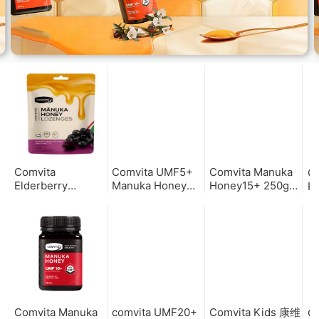
Comvita
Comvita UMF5+
Comvita Manuka
C
Elderberry
Manuka Honey
Honey15+ 250g
Hon
Lozenges with
30s 康维他麦卢卡
麦卢卡蜂蜜
卢
Vitamin C 500g 麦
蜂蜜5+10g*30包/
15+250g
卢卡蜂盛蜂胶接骨
盒
木果