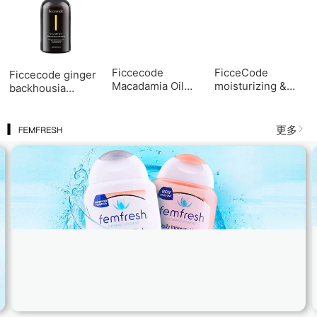
Ficcecode
FicceCode
Ficcecode ginger
Macadamia Oil
moisturizing &
backhousia
Shampoo 300ml-
Brightening Body
shampoo 300ml
NEW 菲诗蔻洗发水
Lotion 菲诗蔻身体
NEW生姜洗发水
乳300ml
300ml（新包装）
更多