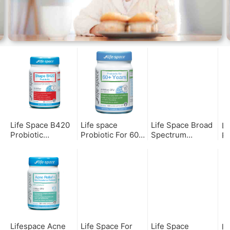
Life Space B420
Life space
Life Space Broad
Li
Probiotic
Probiotic For 60+
Spectrum
Pr
15million 60C
Years 60c 老年人
Probiotic 60
Br
B420塑身益生菌胶
益生菌
Capsule成人益生
孕
囊 60粒
菌 60粒（玻璃瓶）
益
粒
Lifespace Acne
Life Space For
Life Space
li