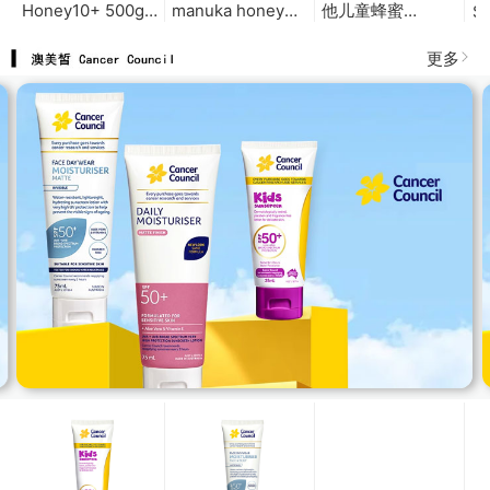
Comvita Manuka
comvita UMF20+
Comvita Kids 康维
Co
Honey10+ 500g
manuka honey
他儿童蜂蜜
So
麦卢卡蜂蜜
250g 麦卢卡蜂蜜
yummy500g
M
10+500g
20+250g
1
更多
糖