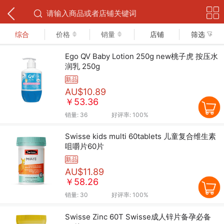
下拉可以刷新
综合
价格
销量
店铺
筛选
Ego QV Baby Lotion 250g new桃子虎 按压水
润乳 250g
新品
AU$10.89
￥53.36
销量:
36
好评率:
100%
Swisse kids multi 60tablets 儿童复合维生素
咀嚼片60片
新品
AU$11.89
￥58.26
销量:
30
好评率:
100%
Swisse Zinc 60T Swisse成人锌片备孕必备