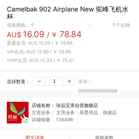
Camelbak 902 Airplane New 驼峰飞机水
杯
包装规格：个
-
1
个起购
16.09
78.84
AU$
/
￥
普通会员:
AUS
16.09
/
￥
78.84
VIP会员:
AUS
15.69
/
￥
76.88
VVIP会员:
AUS
15.39
/
￥
75.41
选择数量：
库存：
99999999999999
店铺名称：
珍品宝库自营旗舰店
主营业务：
主营业务：母婴用品，保健品
店铺销量：
136498
图文详情
规格参数