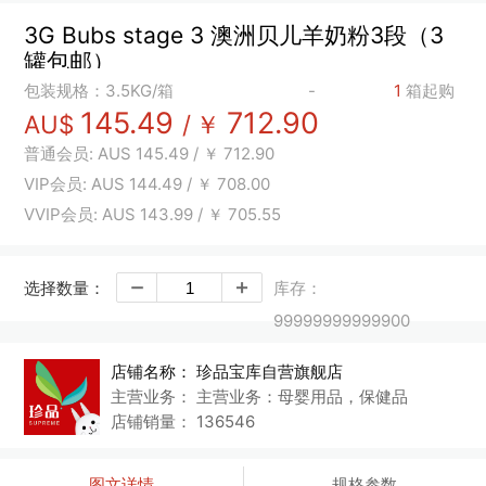
3G Bubs stage 3 澳洲贝儿羊奶粉3段（3
罐包邮）
包装规格：3.5KG/箱
-
1
箱起购
145.49
712.90
AU$
/
￥
普通会员:
AUS
145.49
/
￥
712.90
VIP会员:
AUS
144.49
/
￥
708.00
VVIP会员:
AUS
143.99
/
￥
705.55
选择数量：
库存：
99999999999900
店铺名称：
珍品宝库自营旗舰店
主营业务：
主营业务：母婴用品，保健品
店铺销量：
136546
图文详情
规格参数